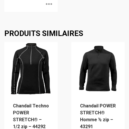
Ce
produit
a
PRODUITS SIMILAIRES
plusieurs
variations.
Les
options
peuvent
être
choisies
sur
la
page
Chandail Techno
Chandail POWER
du
POWER
STRETCH®
produit
STRETCH® –
Homme ½ zip –
1/2 zip – 44292
43291