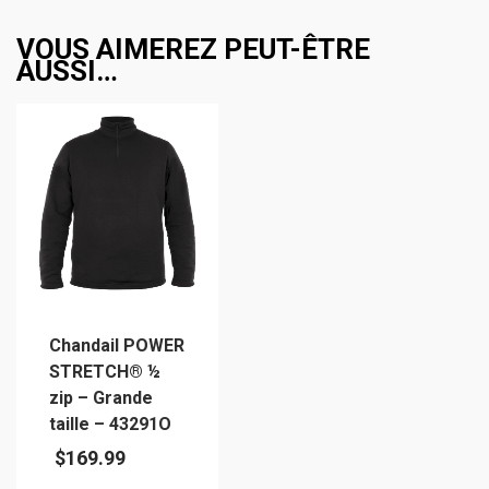
VOUS AIMEREZ PEUT-ÊTRE
AUSSI…
Chandail POWER
STRETCH® ½
zip – Grande
taille – 43291O
$
169.99