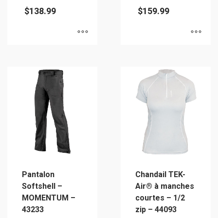
$
138.99
$
159.99
Ce
Ce
produit
produit
a
a
plusieurs
plusieurs
variations.
variations.
Les
Les
options
options
peuvent
peuvent
être
être
choisies
choisies
sur
sur
Pantalon
Chandail TEK-
la
la
Softshell –
Air® à manches
page
page
MOMENTUM –
courtes – 1/2
du
du
43233
zip – 44093