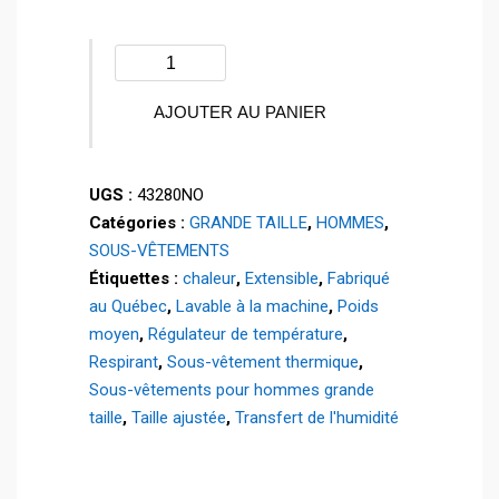
quantité
de
Caleçon
AJOUTER AU PANIER
POWER
STRETCH®
UGS :
43280NO
Homme
Catégories :
GRANDE TAILLE
,
HOMMES
,
-
SOUS-VÊTEMENTS
Grande
Étiquettes :
chaleur
,
Extensible
,
Fabriqué
taille
au Québec
,
Lavable à la machine
,
Poids
-
moyen
,
Régulateur de température
,
43280O
Respirant
,
Sous-vêtement thermique
,
Sous-vêtements pour hommes grande
taille
,
Taille ajustée
,
Transfert de l'humidité