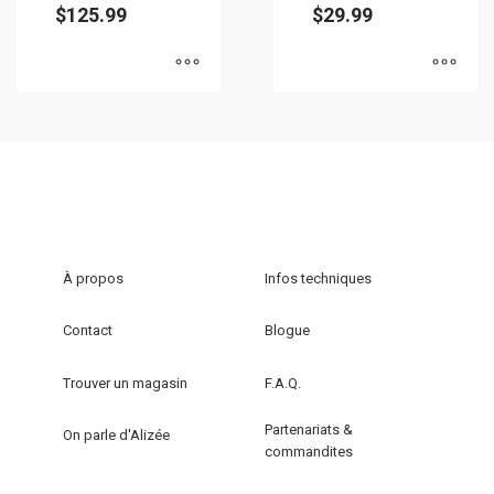
produit
produit
$
125.99
$
29.99
Ce
Ce
produit
produit
a
a
plusieurs
plusieurs
variations.
variations.
Les
Les
options
options
À propos
Infos techniques
peuvent
peuvent
être
être
Contact
Blogue
choisies
choisies
sur
sur
Trouver un magasin
F.A.Q.
la
la
Partenariats &
page
page
On parle d'Alizée
commandites
du
du
produit
produit