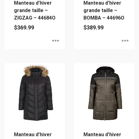
Manteau d’hiver
Manteau d’hiver
la
page
grande taille –
grande taille –
page
du
ZIGZAG – 44684O
BOMBA – 44696O
du
produit
$
369.99
$
389.99
produit
Ce
Ce
produit
produit
a
a
plusieurs
plusieurs
variations.
variations.
Les
Les
options
options
peuvent
peuvent
être
être
choisies
choisies
sur
sur
Manteau d’hiver
Manteau d’hiver
la
la