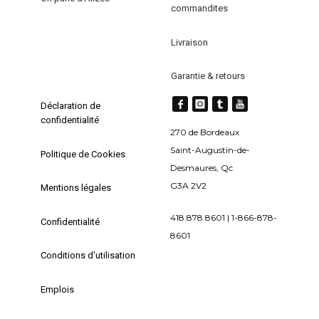
commandites
du
produit
produit
Livraison
Garantie & retours
Déclaration de
confidentialité
270 de Bordeaux
Saint-Augustin-de-
Politique de Cookies
Desmaures, Qc
G3A 2V2
Mentions légales
418.878.8601 | 1-866-878-
Confidentialité
8601
Conditions d'utilisation
Emplois