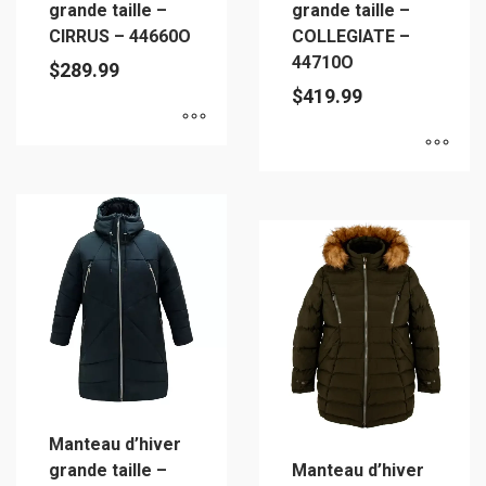
grande taille –
grande taille –
page
page
CIRRUS – 44660O
COLLEGIATE –
du
du
44710O
$
289.99
produit
produit
$
419.99
Ce
Ce
produit
produit
a
a
plusieurs
plusieurs
variations.
variations.
Les
Les
options
options
peuvent
peuvent
être
être
choisies
choisies
sur
Manteau d’hiver
sur
la
grande taille –
Manteau d’hiver
la
page