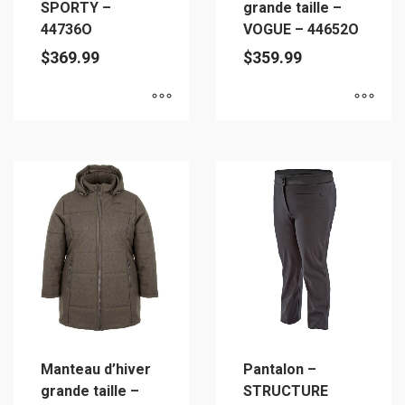
SPORTY –
grande taille –
page
du
44736O
VOGUE – 44652O
du
produit
$
369.99
$
359.99
produit
Ce
Ce
produit
produit
a
a
plusieurs
plusieurs
variations.
variations.
Les
Les
options
options
peuvent
peuvent
être
être
choisies
choisies
sur
sur
Manteau d’hiver
Pantalon –
la
la
grande taille –
STRUCTURE
page
page