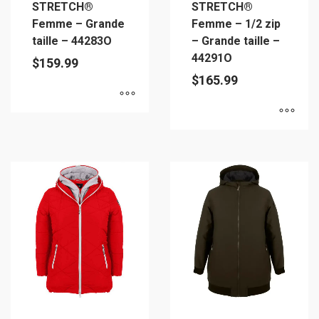
STRETCH®
STRETCH®
Femme – Grande
Femme – 1/2 zip
taille – 44283O
– Grande taille –
44291O
$
159.99
$
165.99
Ce
Ce
produit
produit
a
a
plusieurs
plusieurs
variations.
variations.
Les
Les
options
options
peuvent
peuvent
être
être
choisies
choisies
sur
sur
la