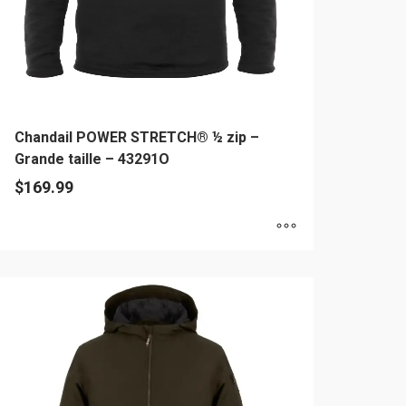
Chandail POWER STRETCH® ½ zip –
Grande taille – 43291O
$
169.99
e
oduit
usieurs
riations.
es
tions