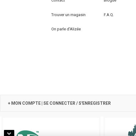
Contact
Blogue
être
choisies
Trouver un magasin
F.A.Q.
sur
la
On parle d'Alizée
page
du
produit
+ MON COMPTE | SE CONNECTER / S'ENREGISTRER