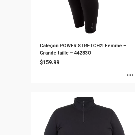
Caleçon POWER STRETCH® Femme –
Grande taille – 44283O
$
159.99
Ce
produit
a
plusieurs
variations.
Les
options