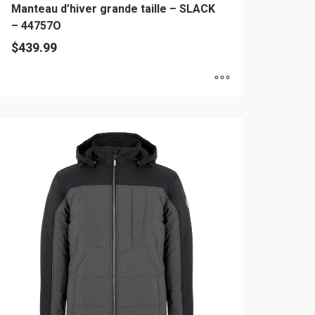
Manteau d’hiver grande taille – SLACK
– 44757O
$
439.99
e
oduit
usieurs
riations.
es
tions
uvent
re
oisies
r
age