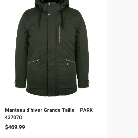
usieurs
riations.
es
tions
uvent
re
oisies
r
age
u
oduit
Manteau d’hiver Grande Taille – PARK –
43707O
$
469.99