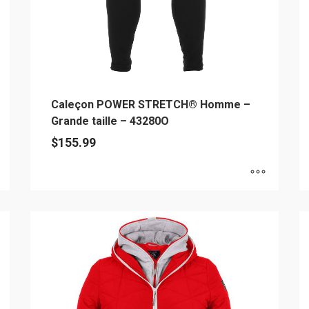
Caleçon POWER STRETCH® Homme –
Grande taille – 43280O
$
155.99
Ce
C
produit
pr
a
a
plusieurs
pl
variations.
va
Les
L
options
op