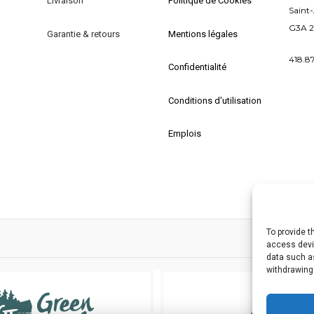
Livraison
Politique de Cookies
être
êt
Saint
choisies
ch
G3A 
Garantie & retours
Mentions légales
sur
su
la
la
418.8
Confidentialité
page
p
du
d
Conditions d'utilisation
produit
pr
Emplois
To provide t
access devic
data such as
withdrawing