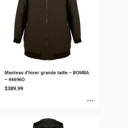
uvent
re
oisies
r
age
u
oduit
Manteau d’hiver grande taille – BOMBA
– 44696O
$
389.99
e
oduit