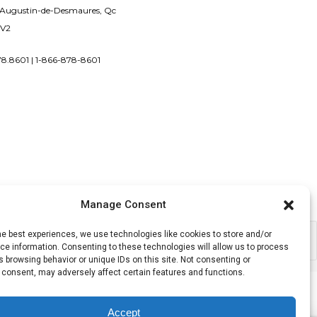
re
-Augustin-de-Desmaures, Qc
oisies
2V2
r
78.8601 | 1-866-878-8601
age
u
oduit
Manage Consent
he best experiences, we use technologies like cookies to store and/or
e information. Consenting to these technologies will allow us to process
 browsing behavior or unique IDs on this site. Not consenting or
 consent, may adversely affect certain features and functions.
Accept