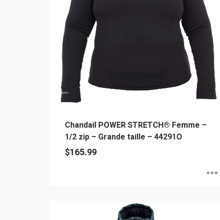
peuvent
être
choisies
sur
la
page
du
produit
Chandail POWER STRETCH® Femme –
1/2 zip – Grande taille – 44291O
$
165.99
Ce
produit
a