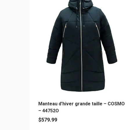
plusieurs
variations.
Les
options
peuvent
être
choisies
sur
la
page
du
produit
Manteau d’hiver grande taille – COSMO
– 44752O
$
579.99