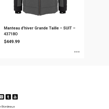
u
oduit
Manteau d’hiver Grande Taille – SUIT –
43718O
$
449.99
e
oduit
usieurs
riations.
es
tions
uvent
e Bordeaux