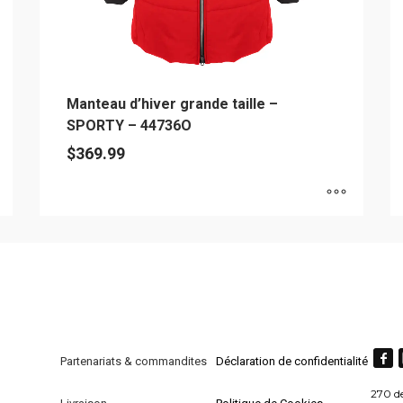
du
d
produit
pr
Manteau d’hiver grande taille –
SPORTY – 44736O
$
369.99
Ce
C
produit
pr
a
a
plusieurs
pl
variations.
va
Les
L
options
op
Partenariats & commandites
Déclaration de confidentialité
peuvent
pe
270 d