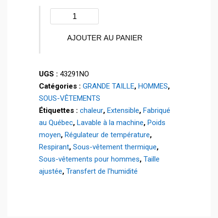
quantité
de
Chandail
AJOUTER AU PANIER
POWER
STRETCH®
UGS :
43291NO
½
Catégories :
GRANDE TAILLE
,
HOMMES
,
zip
SOUS-VÊTEMENTS
-
Étiquettes :
chaleur
,
Extensible
,
Fabriqué
Grande
au Québec
,
Lavable à la machine
,
Poids
taille
moyen
,
Régulateur de température
,
-
Respirant
,
Sous-vêtement thermique
,
43291O
Sous-vêtements pour hommes
,
Taille
ajustée
,
Transfert de l'humidité