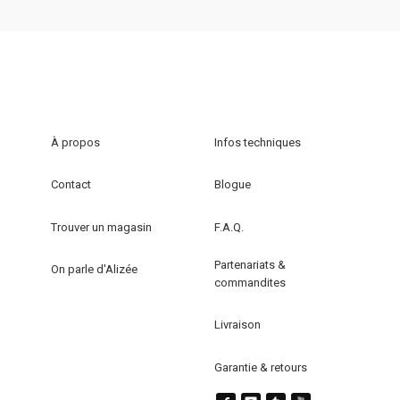
Ce
Ce
produit
produit
a
a
plusieurs
plusieurs
variations.
variations.
Les
Les
options
options
À propos
Infos techniques
peuvent
peuvent
être
être
Contact
Blogue
choisies
choisies
sur
sur
Trouver un magasin
F.A.Q.
la
la
Partenariats &
page
page
On parle d'Alizée
commandites
du
du
produit
produit
Livraison
Garantie & retours