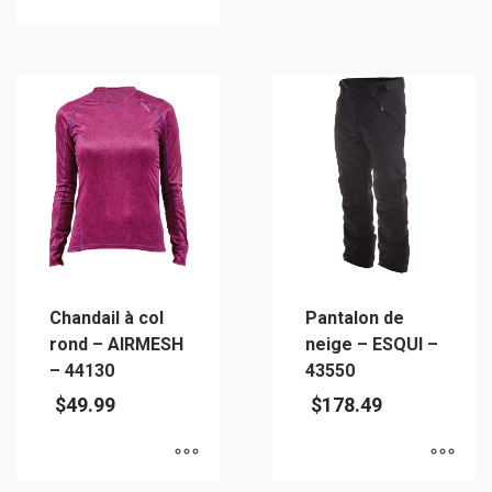
Ce
Ce
produit
produit
a
a
plusieurs
plusieurs
variations.
variations.
Les
Les
options
options
peuvent
peuvent
être
être
choisies
choisies
sur
sur
la
Chandail à col
Pantalon de
la
page
rond – AIRMESH
neige – ESQUI –
page
du
– 44130
43550
du
produit
$
49.99
$
178.49
produit