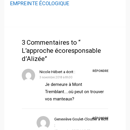
EMPREINTE ÉCOLOGIQUE
3 Commentaires to “
L’approche écoresponsable
d’Alizée”
RÉPONDRE
Nicole Hébert
a écrit :
3 novembre 2018 à 8h30
Je demeure à Mont
Tremblant…..où peut on trouver
vos manteaux?
RÉPONDRE
Geneviève Goulet-Cloutier
a écrit
: