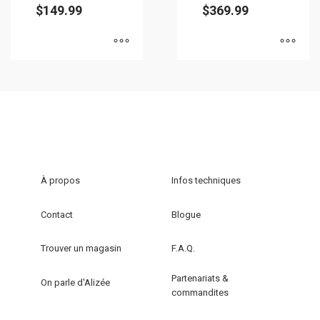
du
produit
$
149.99
$
369.99
produit
Ce
Ce
produit
produit
a
a
plusieurs
plusieurs
variations.
variations.
Les
Les
options
options
À propos
Infos techniques
peuvent
peuvent
être
être
Contact
Blogue
choisies
choisies
sur
sur
Trouver un magasin
F.A.Q.
la
la
Partenariats &
page
page
On parle d'Alizée
commandites
du
du
produit
produit