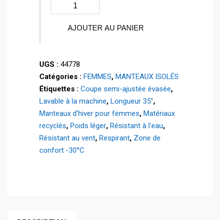
quantité
de
Manteau
AJOUTER AU PANIER
d'hiver
-
UGS :
44778
ROCKIES
Catégories :
FEMMES
,
MANTEAUX ISOLÉS
-
Étiquettes :
Coupe semi-ajustée évasée
,
44778
Lavable à la machine
,
Longueur 35"
,
Manteaux d'hiver pour femmes
,
Matériaux
recyclés
,
Poids léger
,
Résistant à l'eau
,
Résistant au vent
,
Respirant
,
Zone de
confort -30°C