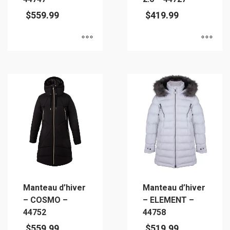
$
559.99
$
419.99
Ce
Ce
produit
produit
a
a
plusieurs
plusieurs
variations.
variations.
Les
Les
options
options
peuvent
peuvent
être
être
choisies
choisies
sur
sur
Manteau d’hiver
Manteau d’hiver
la
la
– COSMO –
– ELEMENT –
page
page
44752
44758
du
du
$
559.99
$
519.99