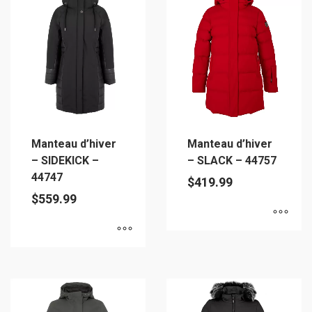
plusieurs
variations.
variations.
Les
Les
options
options
peuvent
peuvent
être
être
choisies
choisies
sur
sur
la
Manteau d’hiver
Manteau d’hiver
la
page
– SIDEKICK –
– SLACK – 44757
page
du
44747
$
419.99
du
produit
$
559.99
produit
Ce
Ce
produit
produit
a
a
plusieurs
plusieurs
variations.