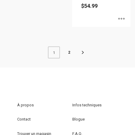
du
$
54.99
produit
Ce
produit
a
plusieurs
2
1
variations.
Les
options
peuvent
être
choisies
À propos
Infos techniques
sur
la
Contact
Blogue
page
du
Trouver un magasin
F.A.Q.