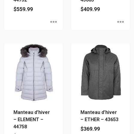
du
du
$
559.99
$
409.99
produit
produit
Ce
Ce
produit
produit
a
a
plusieurs
plusieurs
variations.
variations.
Les
Les
options
options
peuvent
peuvent
être
être
choisies
choisies
sur
sur
Manteau d’hiver
Manteau d’hiver
la
la
– ELEMENT –
– ETHER – 43653
page
page
44758
$
369.99
du
du