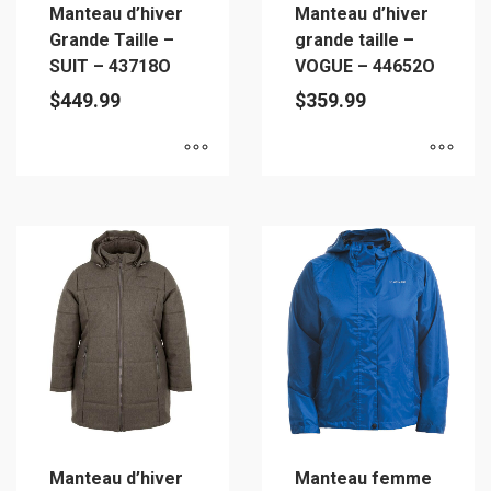
Manteau d’hiver
Manteau d’hiver
la
Grande Taille –
grande taille –
page
SUIT – 43718O
VOGUE – 44652O
du
$
449.99
$
359.99
produit
Ce
Ce
produit
produit
a
a
plusieurs
plusieurs
variations.
variations.
Les
Les
options
options
peuvent
peuvent
être
être
choisies
choisies
sur
sur
Manteau d’hiver
Manteau femme
la
la