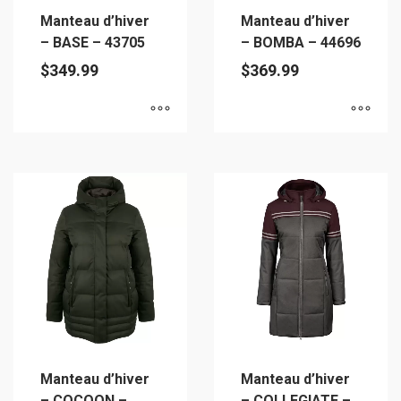
Manteau d’hiver
Manteau d’hiver
– BASE – 43705
– BOMBA – 44696
$
349.99
$
369.99
Ce
Ce
produit
produit
a
a
plusieurs
plusieurs
variations.
variations.
Les
Les
options
options
peuvent
peuvent
être
être
choisies
choisies
sur
sur
Manteau d’hiver
Manteau d’hiver
la
la
– COCOON –
– COLLEGIATE –