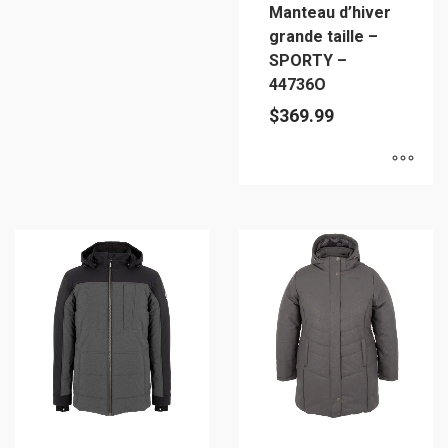
Manteau d’hiver
la
grande taille –
page
SPORTY –
du
44736O
produit
$
369.99
Ce
produit
a
plusieurs
variations.
Les
options
peuvent
être
choisies
sur