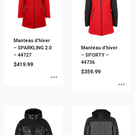
Les
options
options
peuvent
peuvent
être
être
choisies
choisies
sur
Manteau d’hiver
sur
la
– SPARKLING 2.0
Manteau d’hiver
la
page
– 44727
– SPORTY –
page
du
44736
$
419.99
du
produit
$
359.99
produit
Ce
Ce
produit
produit
a
a
plusieurs
plusieurs
variations.
variations.
Les
Les
options