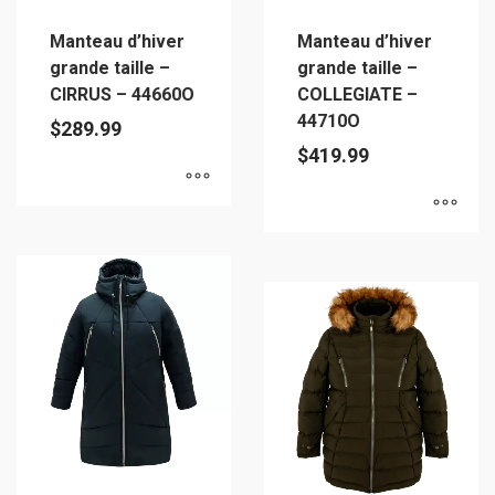
sur
sur
Manteau d’hiver
Manteau d’hiver
la
la
grande taille –
grande taille –
page
page
CIRRUS – 44660O
COLLEGIATE –
du
du
44710O
$
289.99
produit
produit
$
419.99
Ce
Ce
produit
produit
a
a
plusieurs
plusieurs
variations.
variations.
Les
Les
options
options
peuvent
peuvent
être
être
choisies
choisies
sur