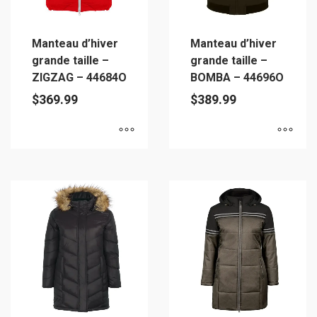
choisies
sur
sur
la
Manteau d’hiver
Manteau d’hiver
la
page
grande taille –
grande taille –
page
du
ZIGZAG – 44684O
BOMBA – 44696O
du
produit
$
369.99
$
389.99
produit
Ce
Ce
produit
produit
a
a
plusieurs
plusieurs
variations.
variations.
Les
Les
options
options
peuvent
peuvent
être
être
choisies
choisies