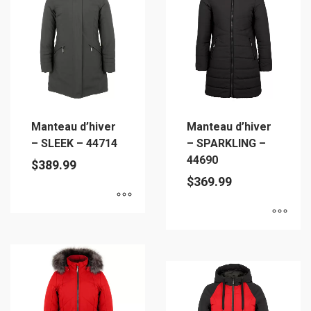
variations.
Les
Les
options
options
peuvent
peuvent
être
être
choisies
choisies
sur
sur
la
Manteau d’hiver
Manteau d’hiver
la
page
– SLEEK – 44714
– SPARKLING –
page
du
44690
$
389.99
du
produit
$
369.99
produit
Ce
Ce
produit
produit
a
a
plusieurs
plusieurs
variations.
variations.
Les