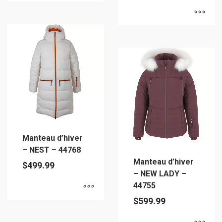
Ce
produit
Ce
a
produit
plusieurs
a
variations.
plusieurs
Les
variations.
options
Les
peuvent
options
être
peuvent
choisies
être
sur
Manteau d’hiver
choisies
la
– NEST – 44768
sur
page
Manteau d’hiver
$
499.99
la
du
– NEW LADY –
page
produit
44755
du
$
599.99
produit
Ce
produit