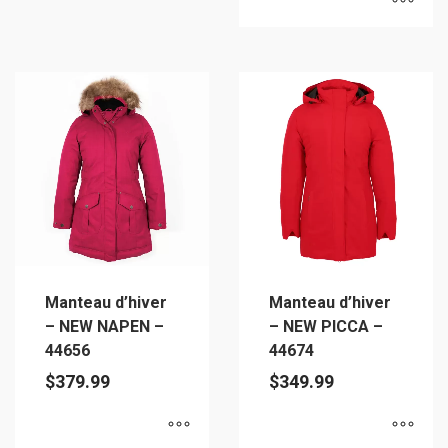
a
Ce
plusieurs
produit
variations.
a
Les
plusieurs
options
variations.
peuvent
Les
être
options
choisies
peuvent
sur
être
la
choisies
page
sur
du
Manteau d’hiver
Manteau d’hiver
la
produit
– NEW NAPEN –
– NEW PICCA –
page
44656
44674
du
$
379.99
$
349.99
produit