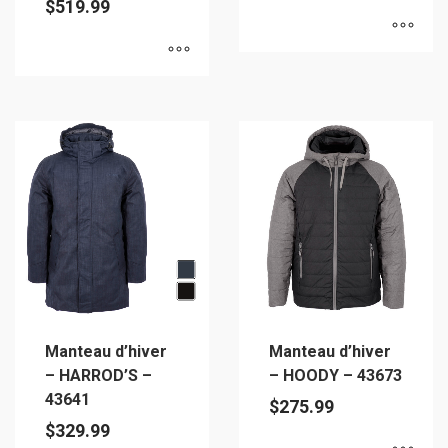
$
519.99
produit
produit
Ce
Ce
produit
produit
a
a
plusieurs
plusieurs
variations.
variations.
Les
Les
options
options
peuvent
peuvent
être
être
choisies
choisies
sur
sur
la
Manteau d’hiver
Manteau d’hiver
la
page
– HARROD’S –
– HOODY – 43673
page
du
43641
$
275.99
du
produit
$
329.99
produit