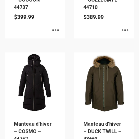
page
page
44737
44710
du
du
$
399.99
$
389.99
produit
produit
Ce
Ce
produit
produit
a
a
plusieurs
plusieurs
variations.
variations.
Les
Les
options
options
peuvent
peuvent
être
être
choisies
choisies
sur
sur
Manteau d’hiver
Manteau d’hiver
la
la
– COSMO –
– DUCK TWILL –
page
page
44752
43663