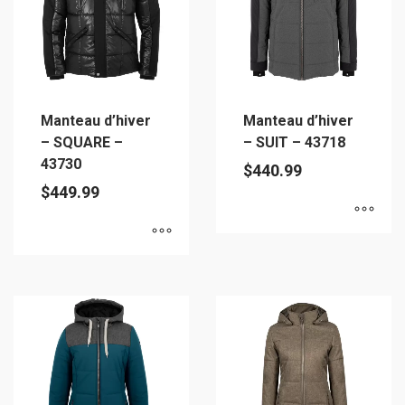
options
peuvent
peuvent
être
être
choisies
choisies
sur
sur
la
Manteau d’hiver
Manteau d’hiver
la
page
– SQUARE –
– SUIT – 43718
page
du
43730
$
440.99
du
produit
$
449.99
produit
Ce
Ce
produit
produit
a
a
plusieurs
plusieurs
variations.
variations.
Les
Les
options
options
peuvent