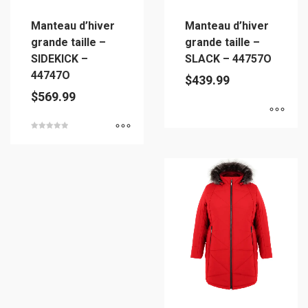
sur
la
Manteau d’hiver
Manteau d’hiver
la
page
grande taille –
grande taille –
page
du
SIDEKICK –
SLACK – 44757O
du
produit
44747O
$
439.99
produit
$
569.99
Ce
Note
5.00
Ce
sur 5
produit
produit
a
a
plusieurs
plusieurs
variations.
variations.
Les
Les
options
options
peuvent
peuvent
être
être
choisies
choisies
sur