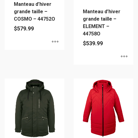
Manteau d’hiver
sur
la
grande taille –
Manteau d’hiver
la
page
COSMO – 44752O
grande taille –
page
du
ELEMENT –
$
579.99
du
produit
44758O
produit
$
539.99
Ce
produit
Ce
a
produit
plusieurs
a
variations.
plusieurs
Les
variations.
options
Les
peuvent
options
être
peuvent
choisies
être
sur
choisies
la