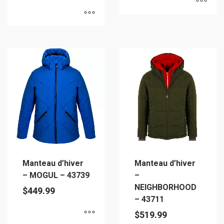
Ce
Ce
produit
produit
a
a
plusieurs
plusieurs
variations.
variations.
Les
Les
options
options
peuvent
peuvent
être
être
choisies
choisies
sur
sur
la
Manteau d’hiver
Manteau d’hiver
la
page
– MOGUL – 43739
–
page
du
NEIGHBORHOOD
$
449.99
du
produit
– 43711
produit
$
519.99