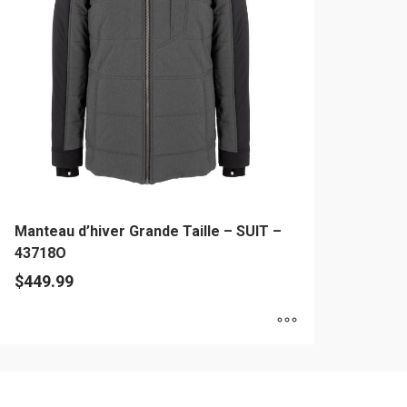
uvent
re
oisies
r
age
u
oduit
Manteau d’hiver Grande Taille – SUIT –
43718O
$
449.99
e
oduit