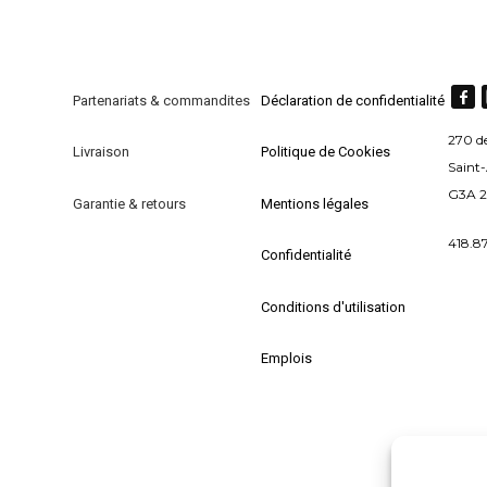
plusieurs
pl
variations.
va
Les
L
options
op
Partenariats & commandites
Déclaration de confidentialité
peuvent
pe
270 d
Livraison
Politique de Cookies
être
êt
Saint
choisies
ch
G3A 
Garantie & retours
Mentions légales
sur
su
la
la
418.8
Confidentialité
page
p
du
d
Conditions d'utilisation
produit
pr
Emplois