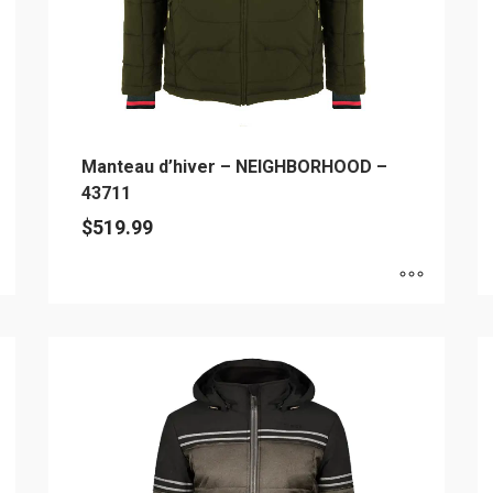
Manteau d’hiver – NEIGHBORHOOD –
43711
$
519.99
C
Ce
pr
produit
a
a
pl
plusieurs
va
variations.
L
Les
op
options