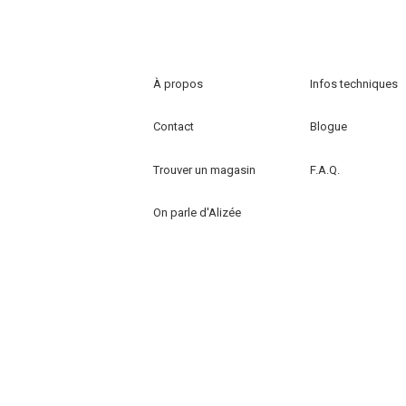
plusieurs
variations.
Les
options
À propos
Infos techniques
peuvent
être
Contact
Blogue
choisies
sur
Trouver un magasin
F.A.Q.
la
page
On parle d'Alizée
du
produit