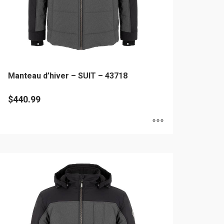
Manteau d’hiver – SUIT – 43718
$
440.99
e
oduit
usieurs
riations.
es
tions