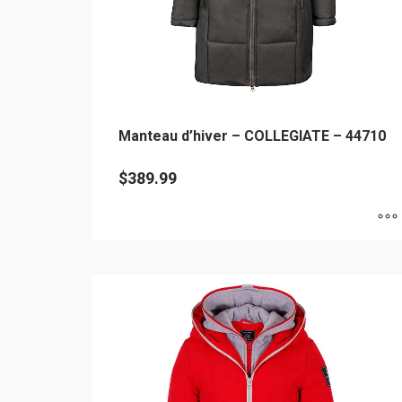
Manteau d’hiver – COLLEGIATE – 44710
$
389.99
Ce
produit
a
plusieurs
variations.
Les
options