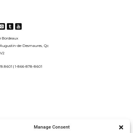
usieurs
riations.
es
tions
uvent
e Bordeaux
re
-Augustin-de-Desmaures, Qc
oisies
2V2
r
78.8601 | 1-866-878-8601
age
u
oduit
Manage Consent