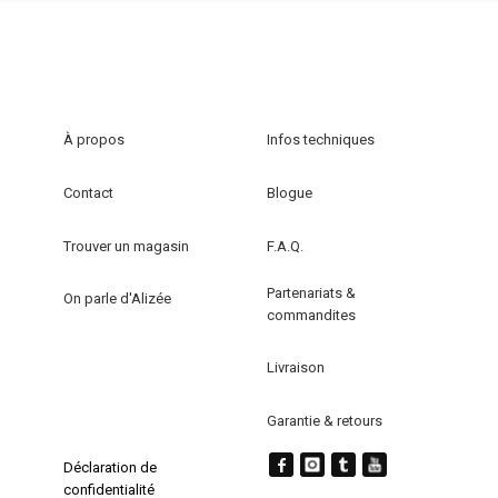
a
plusieurs
plusieurs
variations.
variations.
Les
Les
options
options
peuvent
À propos
Infos techniques
peuvent
être
être
choisies
Contact
Blogue
choisies
sur
sur
la
Trouver un magasin
F.A.Q.
la
page
Partenariats &
page
du
On parle d'Alizée
commandites
du
produit
produit
Livraison
Garantie & retours
Déclaration de
confidentialité