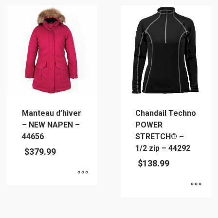
produit
produit
a
a
plusieurs
plusieurs
variations.
variations.
Les
Les
options
options
peuvent
peuvent
être
être
choisies
choisies
sur
sur
Manteau d’hiver
Chandail Techno
la
la
– NEW NAPEN –
POWER
page
page
44656
STRETCH® –
du
du
1/2 zip – 44292
$
379.99
produit
produit
$
138.99
Ce
Ce
produit
produit
a