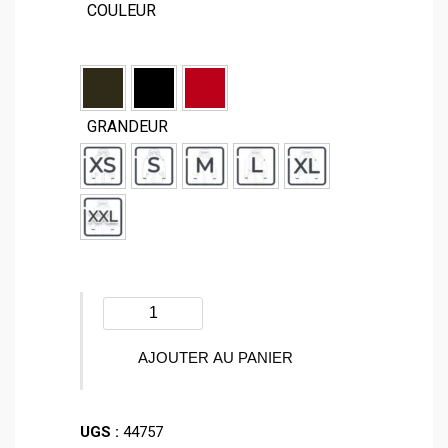
COULEUR
GRANDEUR
quantité
de
Manteau
AJOUTER AU PANIER
d'hiver
-
UGS :
44757
SLACK