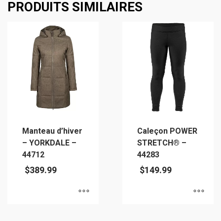
PRODUITS SIMILAIRES
plusieurs
plusieurs
variations.
variations.
Les
Les
options
options
peuvent
peuvent
être
être
choisies
choisies
sur
sur
la
la
page
page
Manteau d’hiver
Caleçon POWER
du
du
– YORKDALE –
STRETCH® –
produit
produit
44712
44283
$
389.99
$
149.99
Ce
Ce