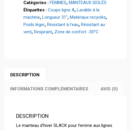
Catégories :
FEMMES
,
MANTEAUX ISOLÉS
-
Étiquettes :
Coupe ligne A
,
Lavable à la
44757
machine
,
Longueur 31"
,
Matériaux recyclés
,
Poids léger
,
Résistant à l'eau
,
Résistant au
vent
,
Respirant
,
Zone de confort -30°C
DESCRIPTION
INFORMATIONS COMPLÉMENTAIRES
AVIS (0)
DESCRIPTION
Le manteau d’hiver SLACK pour femme aux lignes