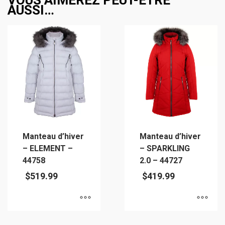
AUSSI…
Manteau d’hiver
Manteau d’hiver
– ELEMENT –
– SPARKLING
44758
2.0 – 44727
$
519.99
$
419.99
Ce
Ce