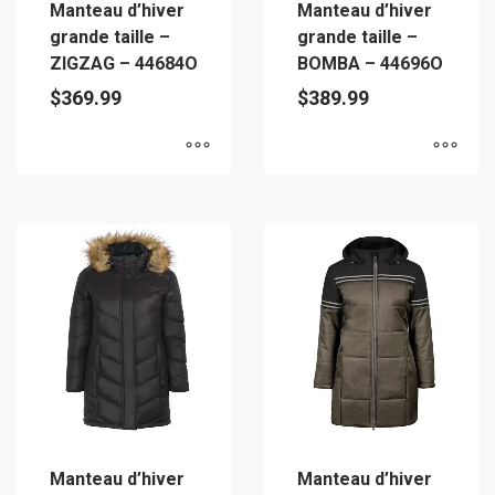
Manteau d’hiver
Manteau d’hiver
la
page
grande taille –
grande taille –
page
du
ZIGZAG – 44684O
BOMBA – 44696O
du
produit
$
369.99
$
389.99
produit
Ce
Ce
produit
produit
a
a
plusieurs
plusieurs
variations.
variations.
Les
Les
options
options
peuvent
peuvent
être
être
choisies
choisies
sur
sur
Manteau d’hiver
Manteau d’hiver
la
la