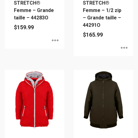
STRETCH®
STRETCH®
Femme – Grande
Femme – 1/2 zip
taille – 44283O
– Grande taille –
44291O
$
159.99
$
165.99
Ce
Ce
produit
produit
a
a
plusieurs
plusieurs
variations.
variations.
Les
Les
options
options
peuvent
peuvent
être
être
choisies
choisies
sur
sur
la