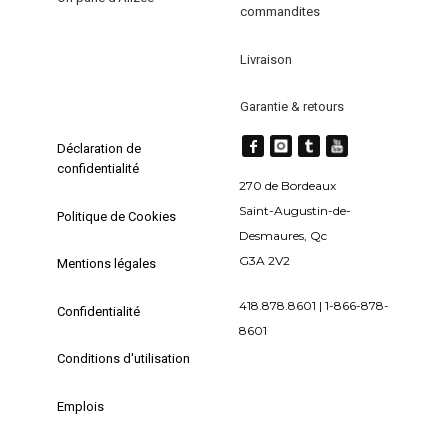
commandites
du
produit
produit
Livraison
Garantie & retours
Déclaration de
confidentialité
270 de Bordeaux
Saint-Augustin-de-
Politique de Cookies
Desmaures, Qc
G3A 2V2
Mentions légales
418.878.8601 | 1-866-878-
Confidentialité
8601
Conditions d'utilisation
Emplois