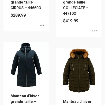
grande taille –
grande taille –
page
page
CIRRUS – 44660O
COLLEGIATE –
du
du
44710O
$
289.99
produit
produit
$
419.99
Ce
Ce
produit
produit
a
a
plusieurs
plusieurs
variations.
variations.
Les
Les
options
options
peuvent
peuvent
être
être
choisies
choisies
sur
Manteau d’hiver
sur
la
grande taille –
Manteau d’hiver
la
page