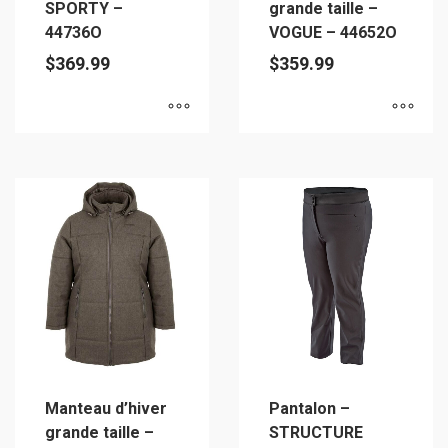
SPORTY –
grande taille –
page
du
44736O
VOGUE – 44652O
du
produit
$
369.99
$
359.99
produit
Ce
Ce
produit
produit
a
a
plusieurs
plusieurs
variations.
variations.
Les
Les
options
options
peuvent
peuvent
être
être
choisies
choisies
sur
sur
Manteau d’hiver
Pantalon –
la
la
grande taille –
STRUCTURE
page
page