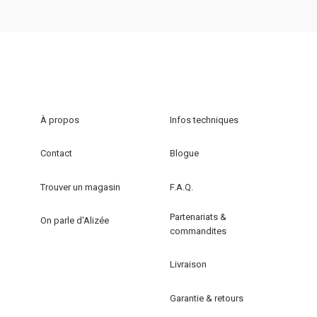
Ce
produit
produit
a
a
plusieurs
plusieurs
variations.
variations.
Les
Les
options
options
peuvent
À propos
Infos techniques
peuvent
être
être
choisies
Contact
Blogue
choisies
sur
sur
la
Trouver un magasin
F.A.Q.
la
page
Partenariats &
page
du
On parle d'Alizée
commandites
du
produit
produit
Livraison
Garantie & retours