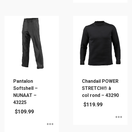
Ce
produit
produit
a
a
plusieurs
plusieurs
variations.
variations.
Les
Les
options
options
peuvent
peuvent
être
être
choisies
choisies
sur
sur
la
Pantalon
Chandail POWER
la
page
Softshell –
STRETCH® à
page
du
NUNAAT –
col rond – 43290
du
produit
43225
$
119.99
produit
$
109.99
Ce