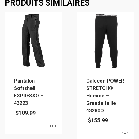
PRODUITS SIMILAIRES
plusieurs
variations.
variations.
Les
Les
options
options
peuvent
peuvent
être
être
choisies
choisies
sur
sur
la
la
page
page
du
Pantalon
Caleçon POWER
du
produit
Softshell –
STRETCH®
produit
EXPRESSO –
Homme –
43223
Grande taille –
43280O
$
109.99
$
155.99
Ce