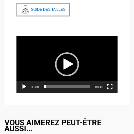
GUIDE DES TAILLES
Lecteur
vidéo
00:00
00:49
VOUS AIMEREZ PEUT-ÊTRE
AUSSI…