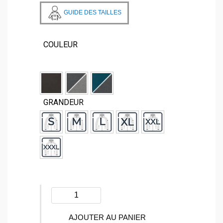
GUIDE DES TAILLES
COULEUR
GRANDEUR
quantité
de
Manteau
AJOUTER AU PANIER