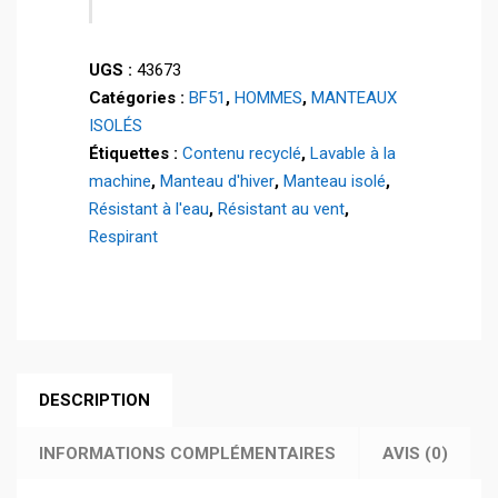
d'hiver
-
UGS :
43673
HOODY
Catégories :
BF51
,
HOMMES
,
MANTEAUX
-
ISOLÉS
43673
Étiquettes :
Contenu recyclé
,
Lavable à la
machine
,
Manteau d'hiver
,
Manteau isolé
,
Résistant à l'eau
,
Résistant au vent
,
Respirant
DESCRIPTION
INFORMATIONS COMPLÉMENTAIRES
AVIS (0)