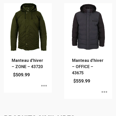
Manteau d’hiver
Manteau d’hiver
– ZONE – 43720
– OFFICE –
43675
$
509.99
$
559.99
Ce
Ce
produit
produit
a
a
plusieurs