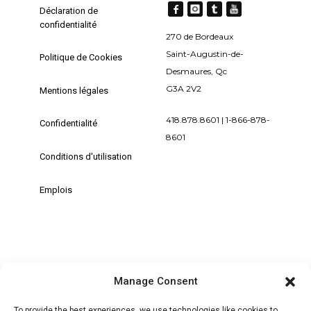
Déclaration de
confidentialité
270 de Bordeaux
Saint-Augustin-de-
Politique de Cookies
Desmaures, Qc
G3A 2V2
Mentions légales
418.878.8601 | 1-866-878-
Confidentialité
8601
Conditions d'utilisation
Emplois
Manage Consent
+ MON COMPTE | SE CONNECTER /
S'ENREGISTRER
To provide the best experiences, we use technologies like cookies to