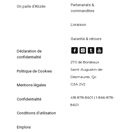
Partenariats &
page
du
On parle d'Alizée
commandites
du
produit
produit
Livraison
Garantie & retours
Déclaration de
confidentialité
270 de Bordeaux
Saint-Augustin-de-
Politique de Cookies
Desmaures, Qc
G3A 2V2
Mentions légales
418.878.8601 | 1-866-878-
Confidentialité
8601
Conditions d'utilisation
Emplois