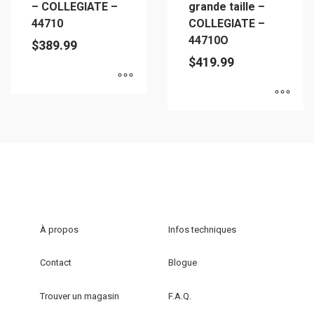
– COLLEGIATE –
grande taille –
44710
COLLEGIATE –
44710O
$
389.99
$
419.99
Ce
Ce
produit
produit
a
a
plusieurs
plusieurs
variations.
variations.
Les
Les
options
options
peuvent
À propos
Infos techniques
peuvent
être
être
choisies
Contact
Blogue
choisies
sur
sur
la
Trouver un magasin
F.A.Q.
la
page