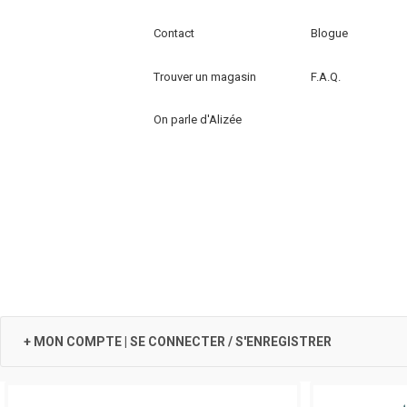
peuvent
être
Contact
Blogue
choisies
sur
Trouver un magasin
F.A.Q.
la
page
On parle d'Alizée
du
produit
+ MON COMPTE | SE CONNECTER / S'ENREGISTRER