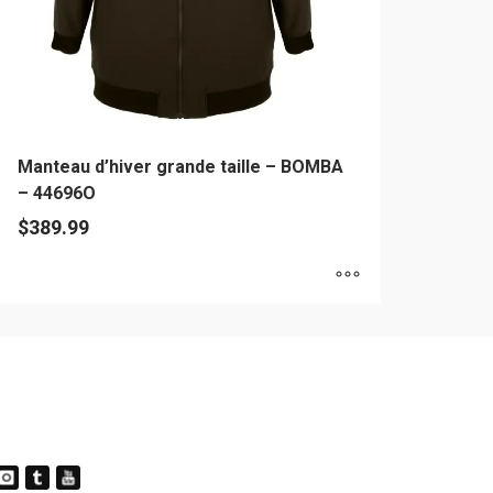
Manteau d’hiver grande taille – BOMBA
– 44696O
$
389.99
e
oduit
usieurs
riations.
es
tions