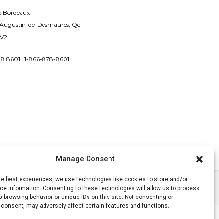
uvent
e Bordeaux
re
-Augustin-de-Desmaures, Qc
oisies
2V2
r
78.8601 | 1-866-878-8601
age
u
oduit
Manage Consent
he best experiences, we use technologies like cookies to store and/or
e information. Consenting to these technologies will allow us to process
 browsing behavior or unique IDs on this site. Not consenting or
 consent, may adversely affect certain features and functions.