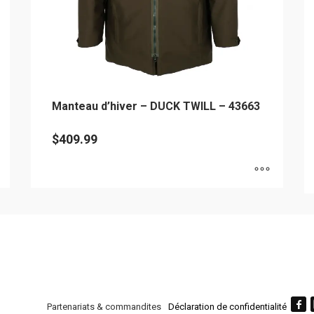
Manteau d’hiver – DUCK TWILL – 43663
$
409.99
Ce
C
produit
pr
a
a
plusieurs
pl
variations.
va
Les
L
options
op
Partenariats & commandites
Déclaration de confidentialité