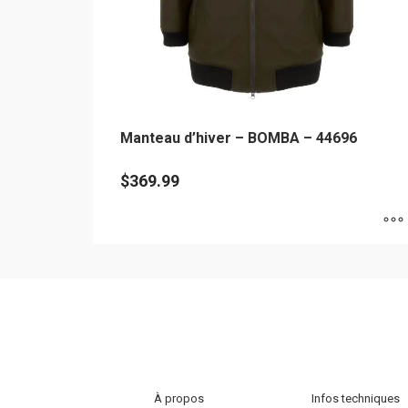
Manteau d’hiver – BOMBA – 44696
$
369.99
Ce
produit
a
plusieurs
variations.
Les
options
À propos
Infos techniques