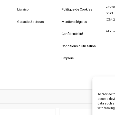
peuvent
pe
270 d
être
Livraison
Politique de Cookies
êt
Saint
choisies
ch
G3A 
sur
Garantie & retours
Mentions légales
su
la
la
418.8
page
Confidentialité
p
du
d
Conditions d'utilisation
produit
pr
Emplois
To provide t
access devic
data such as
withdrawing