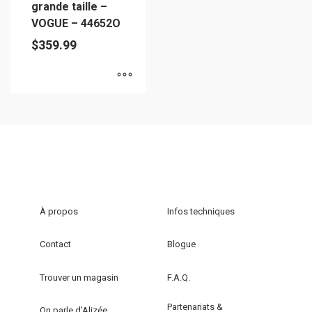
grande taille –
VOGUE – 44652O
$
359.99
Ce
produit
a
plusieurs
variations.
Les
options
À propos
Infos techniques
peuvent
être
Contact
Blogue
choisies
sur
Trouver un magasin
F.A.Q.
la
Partenariats &
page
On parle d'Alizée