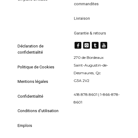
commandites
du
produit
Livraison
Garantie & retours
Déclaration de
confidentialité
270 de Bordeaux
Saint-Augustin-de-
Politique de Cookies
Desmaures, Qc
G3A 2V2
Mentions légales
418.878.8601 | 1-866-878-
Confidentialité
8601
Conditions d'utilisation
Emplois